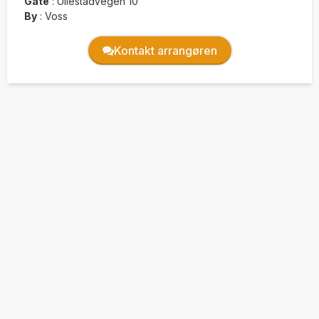
Gate
:
Ullestadvegen 10
By
:
Voss
Kontakt arrangøren