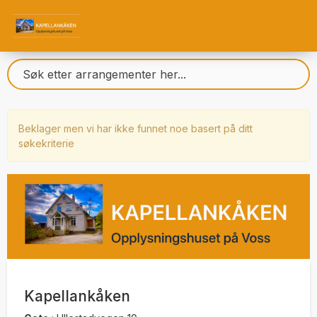
Beklager men vi har ikke funnet noe basert på ditt
søkekriterie
Kapellankåken